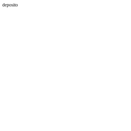
deposito